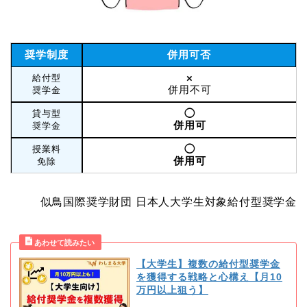
奨学制度
併用可否
×
給付型
併用不可
奨学金
◯
貸与型
併用可
奨学金
◯
授業料
併用可
免除
似鳥国際奨学財団 日本人大学生対象給付型奨学金
【大学生】複数の給付型奨学金
を獲得する戦略と心構え【月10
万円以上狙う】