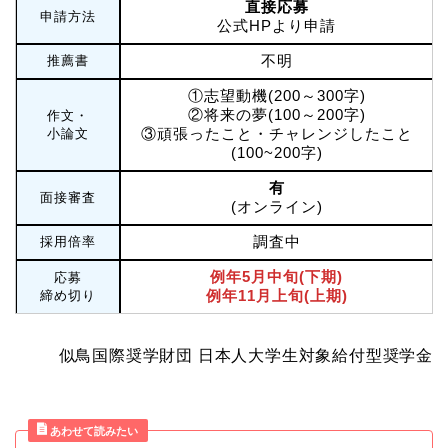
直接応募
申請方法
公式HPより申請
不明
推薦書
①志望動機(200～300字)
②将来の夢(100～200字)
作文・
③頑張ったこと・チャレンジしたこと
小論文
(100~200字)
有
面接審査
(オンライン)
調査中
採用倍率
例年5月中旬(下期)
応募
例年11月上旬(上期)
締め切り
似鳥国際奨学財団 日本人大学生対象給付型奨学金