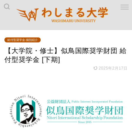
給付型奨学金-個別紹介
【大学院・修士】似鳥国際奨学財団 給
付型奨学金 [下期]
2025年2月17日