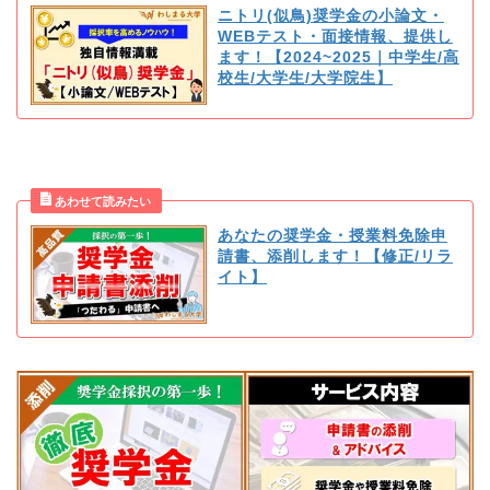
ニトリ(似鳥)奨学金の小論文・
WEBテスト・面接情報、提供し
ます！【2024~2025｜中学生/高
校生/大学生/大学院生】
あなたの奨学金・授業料免除申
請書、添削します！【修正/リラ
イト】