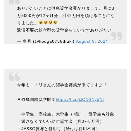
ありがたいことに似鳥奨学金受かりまして、月に3
万5000円が12ヶ月分、計42万円を頂けることにな
りました。
返済不要の給付型の奨学金らしいですありがたい
— 皇月 (@kouga0756thuki)
August 9, 2024
今年もニトリさんの奨学金募集が来てますよ！
▼似鳥国際奨学財団
https://t.co/jJCNSNybNt
・中学生、高校生、大学生（+院）、留学生も対象
・返さなくていい給付奨学金（月3～8万円）
・JASSO貸与と併用可（給付は併用不可）