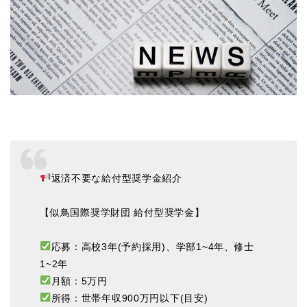
返済不要な給付型奨学金紹介
【似鳥国際奨学財団 給付型奨学金】
応募：高校3年(予約採用)、学部1~4年、修士
1~2年
月額：5万円
所得：世帯年収900万円以下(目安)