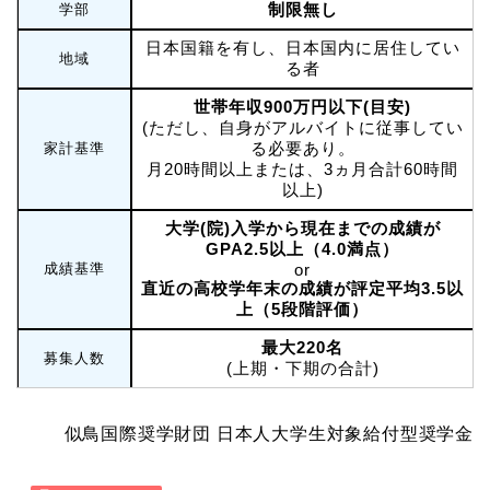
制限無し
学部
日本国籍を有し、日本国内に居住してい
地域
る者
世帯年収900万円以下(目安)
(ただし、自身がアルバイトに従事してい
る必要あり。
家計基準
月20時間以上または、3ヵ月合計60時間
以上)
大学(院)入学から現在までの成績が
GPA2.5以上（4.0満点）
成績基準
or
直近の高校学年末の成績が評定平均3.5以
上（5段階評価）
最大220名
募集人数
(上期・下期の合計)
似鳥国際奨学財団 日本人大学生対象給付型奨学金