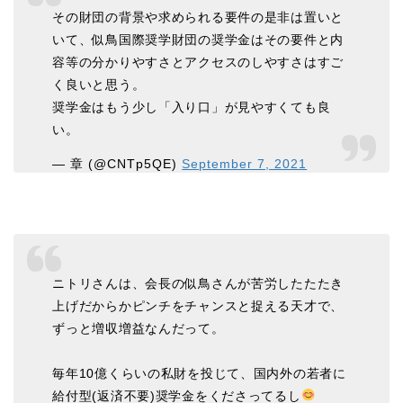
その財団の背景や求められる要件の是非は置いと
いて、似鳥国際奨学財団の奨学金はその要件と内
容等の分かりやすさとアクセスのしやすさはすご
く良いと思う。
奨学金はもう少し「入り口」が見やすくても良
い。
— 章 (@CNTp5QE)
September 7, 2021
ニトリさんは、会長の似鳥さんが苦労したたたき
上げだからかピンチをチャンスと捉える天才で、
ずっと増収増益なんだって。
毎年10億くらいの私財を投じて、国内外の若者に
給付型(返済不要)奨学金をくださってるし