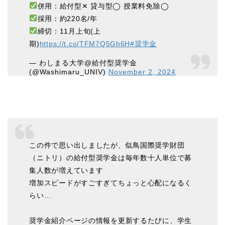
併用：給付型✕ 貸与型◯ 授業料免除◯
採用：約220名/年
締切：11月上旬(上
期)
https://t.co/TFM7Q5Gh6H
#奨学金
— わしまる大学@給付型奨学金
(@Washimaru_UNIV)
November 2, 2024
この件で思い出しましたが、似鳥国際奨学財団
（ニトリ）の給付型奨学金は毎年数十人単位で募
集人数が増えています
増加スピードがすごすぎてちょっと心配になるく
らい…
奨学金紹介ページの情報を更新するたびに、学生