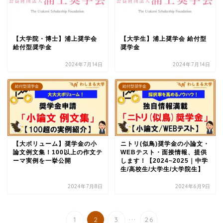
【大学院・博士】浦上奨学会
【大学生】浦上奨学会 給付型
給付型奨学金
奨学金
2024年7月14日
2024年7月14日
給付型奨学金
給付型奨学金
【大ボリューム】奨学金の小
ニトリ(似鳥)奨学金の小論文・
論文例文集！100以上の作文テ
WEBテスト・面接情報、提供
ーマ実例を一挙公開
します！【2024~2025｜中学
生/高校生/大学生/大学院生】
2024年7月8日
2024年6月9日
...
1
2
3
26