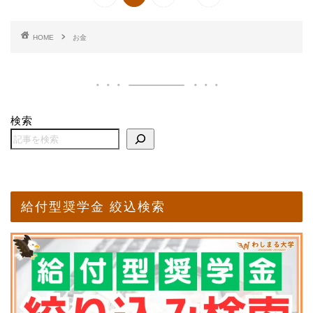
HOME
お金
検索
給付型奨学金 絞込検索