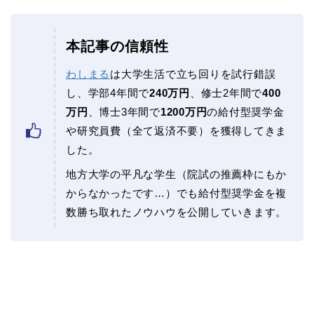
本記事の信頼性
わしまる
は大学生活で立ち回りを試行錯誤
し、学部4年間で
240万円
、修士2年間で
400
万円
、博士3年間で
1200万円
の給付型奨学金
や研究員費（全て返済不要）を獲得してきま
した。
地方大学の平凡な学生（院試の推薦枠にもか
からなかったです…）でも給付型奨学金を複
数勝ち取れたノウハウを公開していきます。