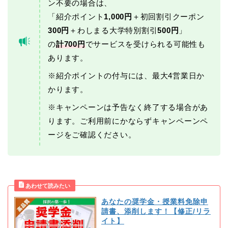
ン不要の場合は、
「紹介ポイント
1,000円
＋初回割引クーポン
300円
＋わしまる大学特別割引
500円
」
の
計700円
でサービスを受けられる可能性も
あります。
※紹介ポイントの付与には、最大4営業日か
かります。
※キャンペーンは予告なく終了する場合があ
ります。ご利用前にかならずキャンペーンペ
ージをご確認ください。
あなたの奨学金・授業料免除申
請書、添削します！【修正/リラ
イト】