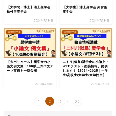
【大学院・博士】浦上奨学会
【大学生】浦上奨学会 給付型
給付型奨学金
奨学金
2024年7月14日
2024年7月14日
給付型奨学金
給付型奨学金
【大ボリューム】奨学金の小
ニトリ(似鳥)奨学金の小論文・
論文例文集！100以上の作文テ
WEBテスト・面接情報、提供
ーマ実例を一挙公開
します！【2024~2025｜中学
生/高校生/大学生/大学院生】
2024年7月8日
2024年6月9日
...
1
2
3
35