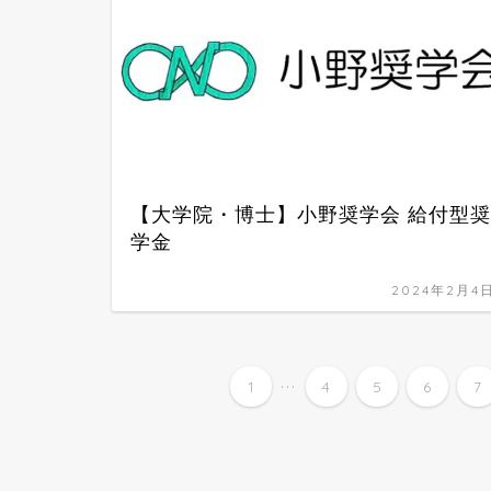
【大学院・博士】小野奨学会 給付型奨
学金
2024年2月4
...
1
4
5
6
7