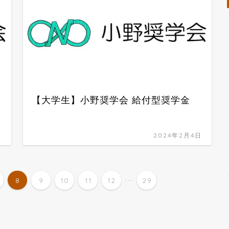
【大学生】小野奨学会 給付型奨学金
日
2024年2月4日
...
8
9
10
11
12
29