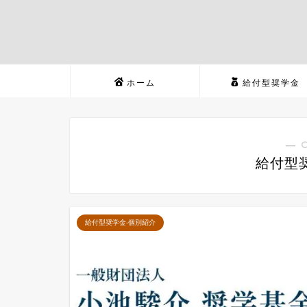
ホーム
給付型奨学金
― 
給付型
給付型奨学金-個別紹介