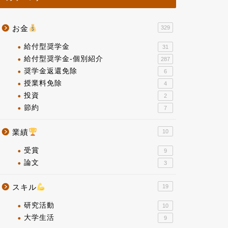
お金
329
給付型奨学金
31
給付型奨学金-個別紹介
287
奨学金返還免除
6
授業料免除
4
投資
2
節約
7
業績
10
受賞
9
論文
3
スキル
19
研究活動
10
大学生活
9