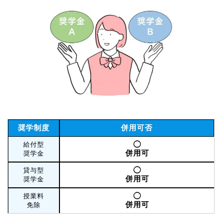
奨学制度
併用可否
◯
給付型
併用可
奨学金
◯
貸与型
併用可
奨学金
◯
授業料
併用可
免除