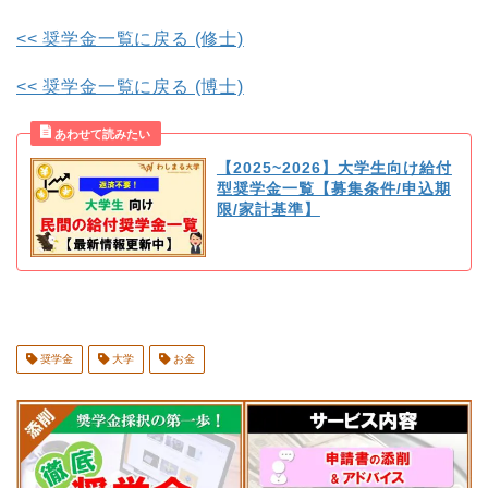
<< 奨学金一覧に戻る (修士)
<< 奨学金一覧に戻る (博士)
【2025~2026】大学生向け給付
型奨学金一覧【募集条件/申込期
限/家計基準】
奨学金
大学
お金