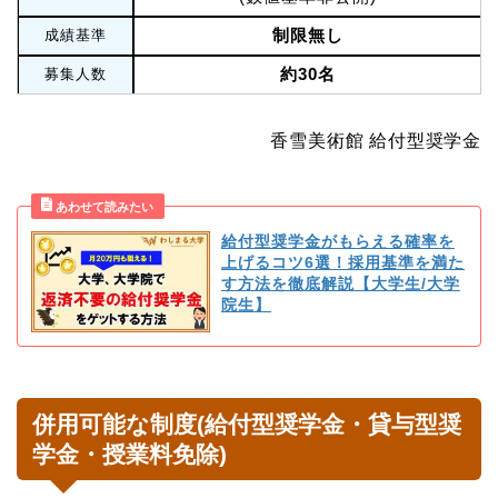
制限無し
成績基準
約30名
募集人数
香雪美術館 給付型奨学金
給付型奨学金がもらえる確率を
上げるコツ6選！採用基準を満た
す方法を徹底解説【大学生/大学
院生】
併用可能な制度(給付型奨学金・貸与型奨
学金・授業料免除)