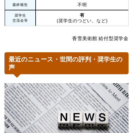
不明
最終報告
有
奨学生
(奨学生のつどい、など)
交流会等
香雪美術館 給付型奨学金
最近のニュース・世間の評判・奨学生の
声