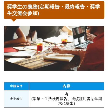
奨学生の義務(定期報告・最終報告・奨学
生交流会参加)
内容
申請条件
有
(学業・生活状況報告、成績証明書を学期
定期報告
末に提出)