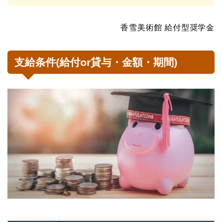
香雪美術館 給付型奨学金
支給条件(給付or貸与・金額・期間)