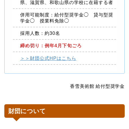
県、滋賀県、和歌山県の学校に在籍する者
併用可能制度：給付型奨学金◯ 貸与型奨
学金◯ 授業料免除◯
採用人数：約30名
締め切り：例年4月下旬ごろ
＞＞財団公式HPはこちら
香雪美術館 給付型奨学金
財団について