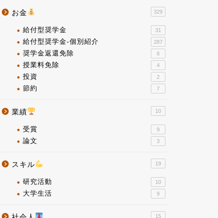
お金
329
給付型奨学金
31
給付型奨学金-個別紹介
287
奨学金返還免除
6
授業料免除
4
投資
2
節約
7
業績
10
受賞
9
論文
3
スキル
19
研究活動
10
大学生活
9
社会人
15