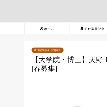
ホーム
給付型奨学金
給付型奨学金-個別紹介
【大学院・博士】天野
[春募集]