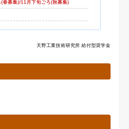
春募集)/11月下旬ごろ(秋募集)
天野工業技術研究所 給付型奨学金