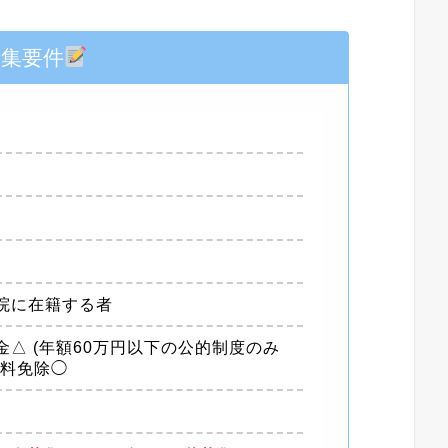
募集要件
院に在籍する者
△ (年額60万円以下の公的制度のみ
業料免除◯