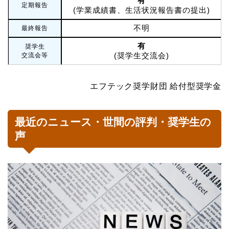
有
定期報告
(学業成績書、生活状況報告書の提出)
不明
最終報告
有
奨学生
(奨学生交流会)
交流会等
エフテック奨学財団 給付型奨学金
最近のニュース・世間の評判・奨学生の
声