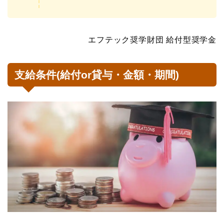
エフテック奨学財団 給付型奨学金
支給条件(給付or貸与・金額・期間)