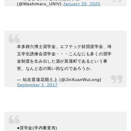
(@Washimaru_UNIV)
January 25, 2025
本多静六博士奨学金、エフテック財団奨学金、埼
玉学生誘掖会奨学金・・・こんなにも多くの奨学
金制度を生み出した源が菖蒲町であるという事
実。なんと志の篤い街なのであろうか。
— 站在菖蒲花開土上 (@JinXuanWuLong)
September 1, 2017
●奨学金(学内審査有)