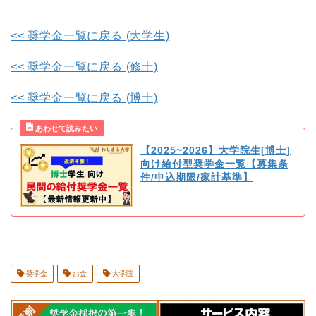
<< 奨学金一覧に戻る (大学生)
<< 奨学金一覧に戻る (修士)
<< 奨学金一覧に戻る (博士)
【2025~2026】大学院生[博士]
向け給付型奨学金一覧【募集条
件/申込期限/家計基準】
奨学金
お金
大学院