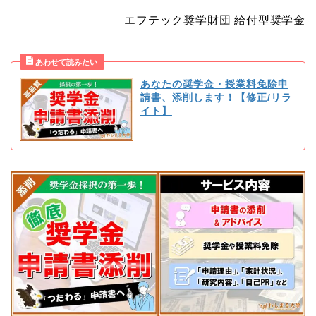
エフテック奨学財団 給付型奨学金
あなたの奨学金・授業料免除申
請書、添削します！【修正/リラ
イト】