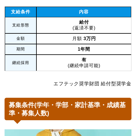
支給条件
内容
給付
支給形態
(返済不要)
月額
3万円
金額
1年間
期間
有
継続採用
(継続申請可能)
エフテック奨学財団 給付型奨学金
募集条件(学年・学部・家計基準・成績基
準・募集人数)