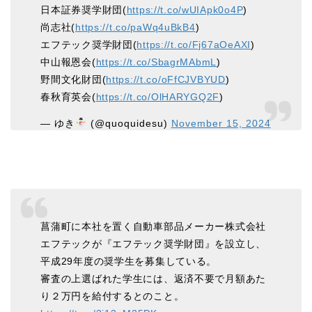
日本証券奨学財団(
https://t.co/wUIApk0o4P
)
尚志社(
https://t.co/paWq4uBkB4
)
エフテック奨学財団(
https://t.co/Fj67aOeAXI
)
中山報恩会(
https://t.co/SbagrMAbmL
)
野間文化財団(
https://t.co/oFfCJVBYUD
)
春秋育英会(
https://t.co/OlHARYGQ2F
)
— ゆき
(@quoquidesu)
November 15, 2024
菖蒲町に本社を置く自動車部品メーカー株式会社
エフテックが『エフテック奨学財団』を設立し、
平成29年度の奨学生を募集している。
審査の上選ばれた学生には、返済不要で月額あた
り２万円を給付するとのこと。