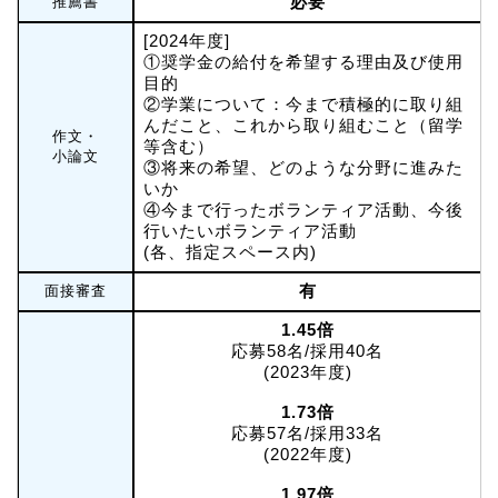
必要
推薦書
[2024年度]
①奨学金の給付を希望する理由及び使用
目的
②学業について：今まで積極的に取り組
んだこと、これから取り組むこと（留学
作文・
等含む）
小論文
③将来の希望、どのような分野に進みた
いか
④今まで行ったボランティア活動、今後
行いたいボランティア活動
(各、指定スペース内)
有
面接審査
1.45倍
応募58名/採用40名
(2023年度)
1.73倍
応募57名/採用33名
(2022年度)
1.97倍