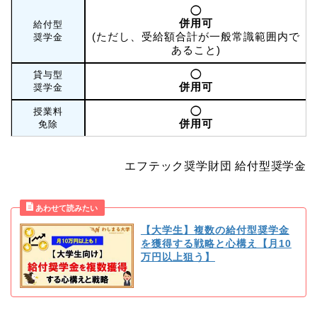
◯
併用可
給付型
(ただし、受給額合計が一般常識範囲内で
奨学金
あること)
◯
貸与型
併用可
奨学金
◯
授業料
併用可
免除
エフテック奨学財団 給付型奨学金
【大学生】複数の給付型奨学金
を獲得する戦略と心構え【月10
万円以上狙う】