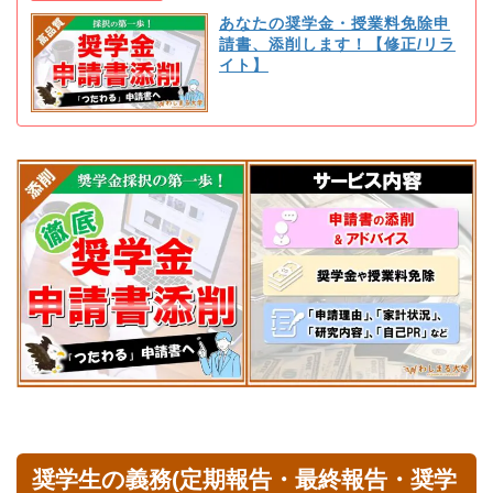
あなたの奨学金・授業料免除申
請書、添削します！【修正/リラ
イト】
奨学生の義務(定期報告・最終報告・奨学