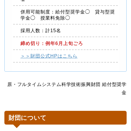
併用可能制度：給付型奨学金◯ 貸与型奨
学金◯ 授業料免除◯
採用人数：計15名
締め切り：例年6月上旬ごろ
＞＞財団公式HPはこちら
原・フルタイムシステム科学技術振興財団 給付型奨学
金
財団について