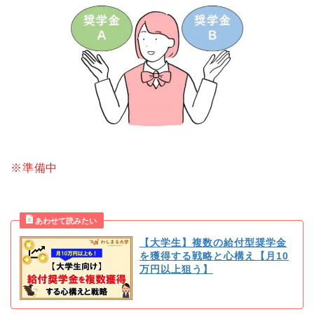
※準備中
【大学生】複数の給付型奨学金
を獲得する戦略と心構え【月10
万円以上狙う】