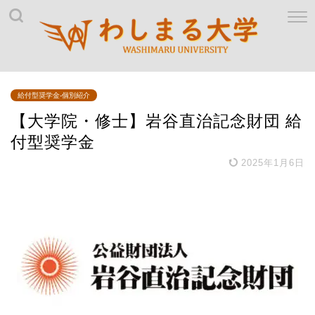
給付型奨学金-個別紹介
【大学院・修士】岩谷直治記念財団 給
付型奨学金
2025年1月6日