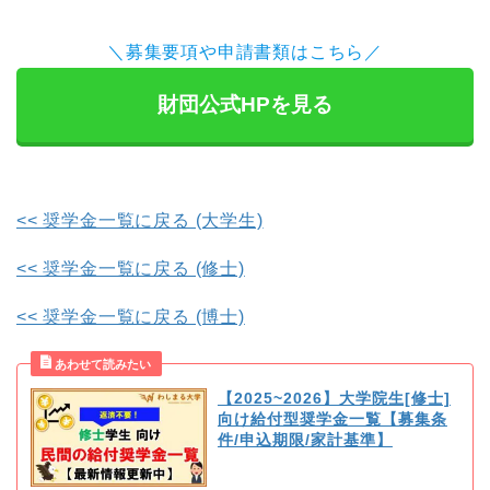
＼募集要項や申請書類はこちら／
財団公式HPを見る
<< 奨学金一覧に戻る (大学生)
<< 奨学金一覧に戻る (修士)
<< 奨学金一覧に戻る (博士)
【2025~2026】大学院生[修士]
向け給付型奨学金一覧【募集条
件/申込期限/家計基準】