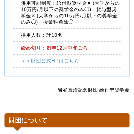
併用可能制度：給付型奨学金✕ (大学からの
10万円/月以下の奨学金のみ◯) 貸与型奨
学金✕ (大学からの10万円/月以下の奨学金
のみ◯) 授業料免除◯
採用人数：計10名
締め切り：例年12月中旬ごろ
＞＞財団公式HPはこちら
岩谷直治記念財団 給付型奨学金
財団について