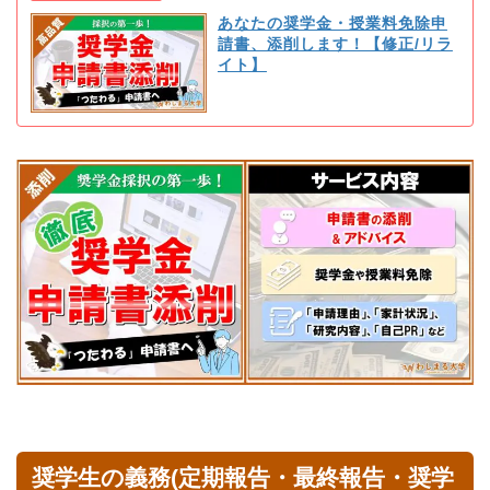
あなたの奨学金・授業料免除申
請書、添削します！【修正/リラ
イト】
奨学生の義務(定期報告・最終報告・奨学