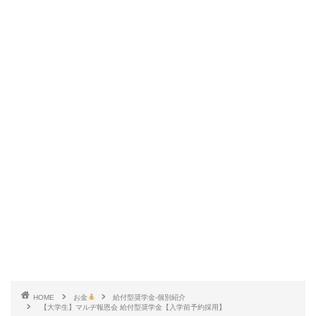
HOME
お金
給付型奨学金-個別紹介
【大学生】マルヂ報恩会 給付型奨学金【入学前予約採用】