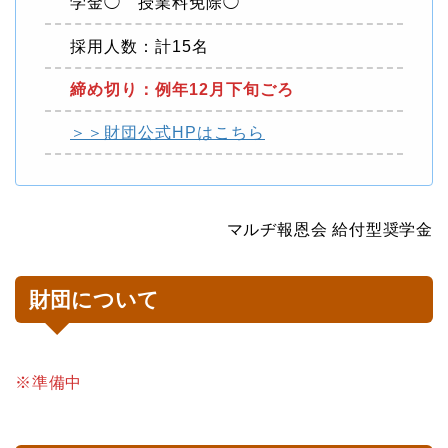
学金◯ 授業料免除◯
採用人数：計15名
締め切り：例年12月下旬ごろ
＞＞財団公式HPはこちら
マルヂ報恩会 給付型奨学金
財団について
※準備中