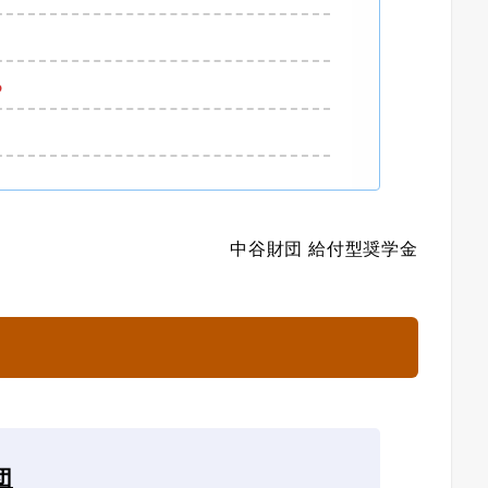
ろ
中谷財団 給付型奨学金
団