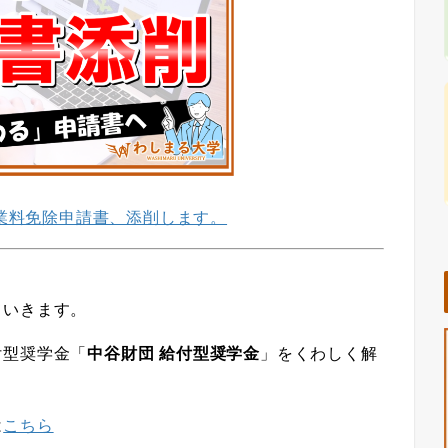
業料免除申請書、添削します。
ていきます。
付型奨学金「
中谷財団 給付型奨学金
」をくわしく解
は
こちら