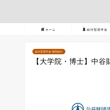
ホーム
給付型奨学金
給付型奨学金-個別紹介
【大学院・博士】中谷