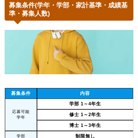
募集条件(学年・学部・家計基準・成績基
準・募集人数)
募集条件
内容
学部 1～4年生
応募可能
修士 1～2年生
学年
博士 1～3年生
制限無し
学部