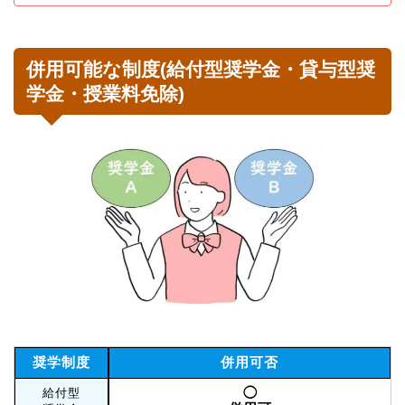
併用可能な制度(給付型奨学金・貸与型奨
学金・授業料免除)
奨学制度
併用可否
◯
給付型