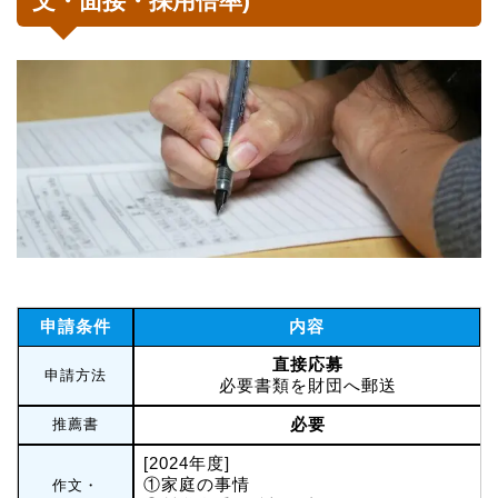
文・面接・採用倍率)
申請条件
内容
直接応募
申請方法
必要書類を財団へ郵送
必要
推薦書
[2024年度]
①家庭の事情
作文・