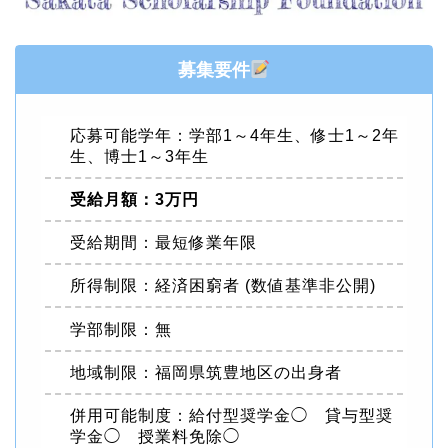
募集要件
応募可能学年：学部1～4年生、修士1～2年
生、博士1～3年生
受給月額：3万円
受給期間：最短修業年限
所得制限：経済困窮者 (数値基準非公開)
学部制限：無
地域制限：福岡県筑豊地区の出身者
併用可能制度：給付型奨学金◯ 貸与型奨
学金◯ 授業料免除◯