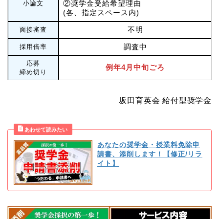
②奨学金受給希望理由
小論文
(各、指定スペース内)
不明
面接審査
調査中
採用倍率
応募
例年4月中旬ごろ
締め切り
坂田育英会 給付型奨学金
あなたの奨学金・授業料免除申
請書、添削します！【修正/リラ
イト】