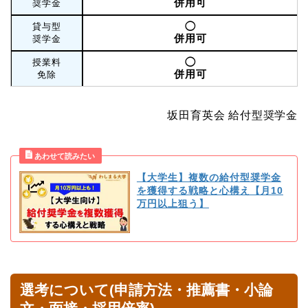
併用可
奨学金
◯
貸与型
併用可
奨学金
◯
授業料
併用可
免除
坂田育英会 給付型奨学金
【大学生】複数の給付型奨学金
を獲得する戦略と心構え【月10
万円以上狙う】
選考について(申請方法・推薦書・小論