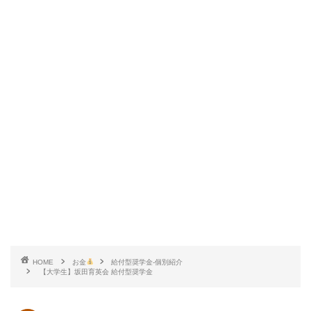
HOME
お金
給付型奨学金-個別紹介
【大学生】坂田育英会 給付型奨学金