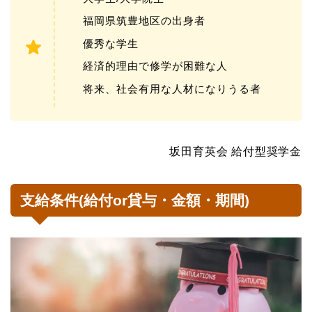
福岡県筑豊地区の出身者
優秀な学生
経済的理由で修学が困難な人
将来、社会有用な人材になりうる者
坂田育英会 給付型奨学金
支給条件(給付or貸与・金額・期間)