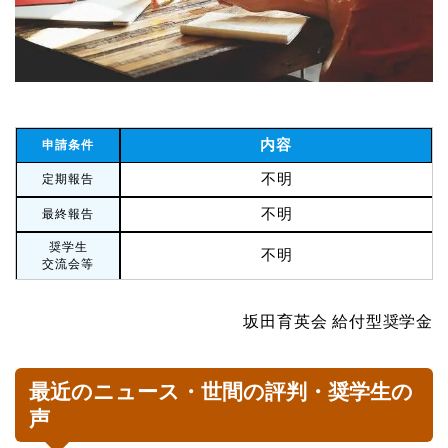
内容
申請条件
不明
定期報告
不明
最終報告
奨学生
不明
交流会等
坂田育英会 給付型奨学金
最近のニュース・世間の評判・奨学生の
声