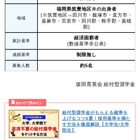
福岡県筑豊地区※の出身者
(※筑豊地区→田川市・飯塚市・直方市・
地域
嘉麻市・宮若市・田川郡・鞍手郡・嘉穂
郡)
経済困窮者
家計基準
(数値基準非公表)
制限無し
成績基準
約5名
募集人数
坂田育英会 給付型奨学金
給付型奨学金がもらえる確率を
上げるコツ6選！採用基準を満た
す方法を徹底解説【大学生/大学
院生】