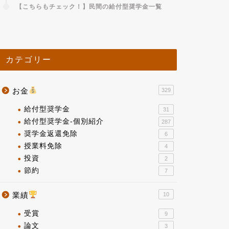
【こちらもチェック！】民間の給付型奨学金一覧
カテゴリー
お金
329
給付型奨学金
31
給付型奨学金-個別紹介
287
奨学金返還免除
6
授業料免除
4
投資
2
節約
7
業績
10
受賞
9
論文
3