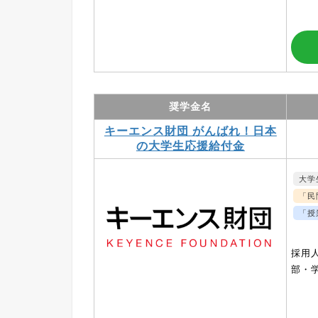
奨学金名
キーエンス財団 がんばれ！日本
の大学生応援給付金
大学
「民
「授
採用人
部・学