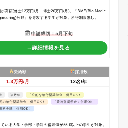
が高額(修士12万円/月、博士20万円/月)。「BME(Bio Medic
Engineering)分野」を専攻する学生が対象。所得制限無し。
申請締切：5月下旬
→詳細情報を見る
受給額
採用数
1.3万円/月
12名/年
生
複数年
「公的な給付型奨学金」併用OK！
間の給付型奨学金」併用OK！
「貸与型奨学金」併用OK！
業料免除」併用OK！
している大学・学部・学科の偏差値が55.0以上の学生が対象。