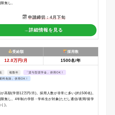
制限無し。
申請締切：4月下旬
→詳細情報を見る
受給額
採用数
12.0万円/月
1500名/年
生
複数年
「貸与型奨学金」併用OK！
業料免除」併用OK！
が高額(学部12万円/月)。採用人数が非常に多い(約1500名)。
制限無し。4年制の学部・学科生が対象(ただし通信/夜間/留学
く)。