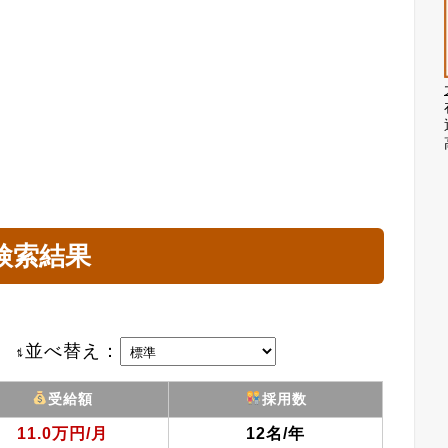
検索結果
並べ替え
：
受給額
採用数
11.0万円/月
12名/年