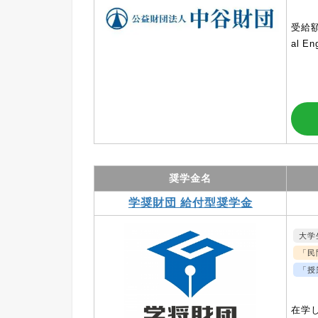
受給額
al 
奨学金名
学奨財団 給付型奨学金
大学
「民
「授
在学