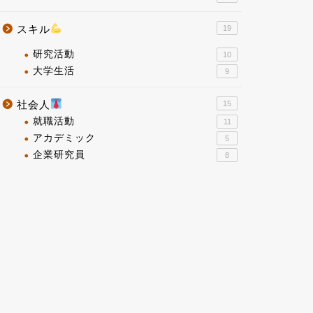
スキル
19
研究活動
10
大学生活
9
社会人
15
就職活動
11
アカデミック
5
企業研究員
8