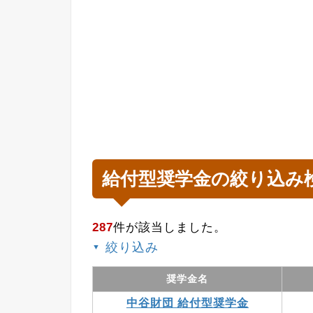
給付型奨学金の絞り込み
287
件が該当しました。
絞り込み
▼
奨学金名
中谷財団 給付型奨学金