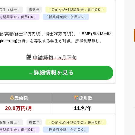
院生（修士）
複数年
「公的な給付型奨学金」併用OK！
与型奨学金」併用OK！
「授業料免除」併用OK！
が高額(修士12万円/月、博士20万円/月)。「BME(Bio Medic
Engineering)分野」を専攻する学生が対象。所得制限無し。
申請締切：5月下旬
→詳細情報を見る
受給額
採用数
20.0万円/月
11名/年
院生（博士）
複数年
「公的な給付型奨学金」併用OK！
与型奨学金」併用OK！
「授業料免除」併用OK！