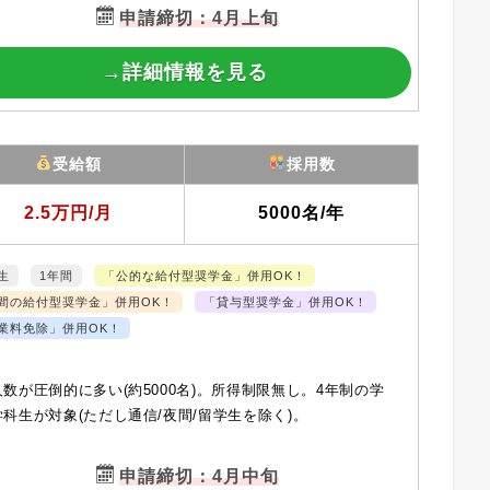
申請締切：4月上旬
→詳細情報を見る
受給額
採用数
2.5万円/月
5000名/年
生
1年間
「公的な給付型奨学金」併用OK！
間の給付型奨学金」併用OK！
「貸与型奨学金」併用OK！
業料免除」併用OK！
数が圧倒的に多い(約5000名)。所得制限無し。4年制の学
科生が対象(ただし通信/夜間/留学生を除く)。
申請締切：4月中旬