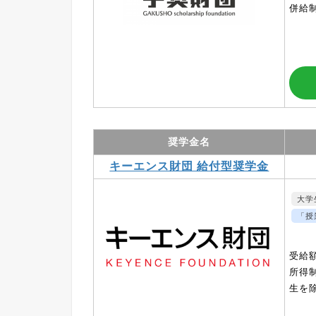
併給
奨学金名
キーエンス財団 給付型奨学金
大学
「授
受給額
所得
生を除