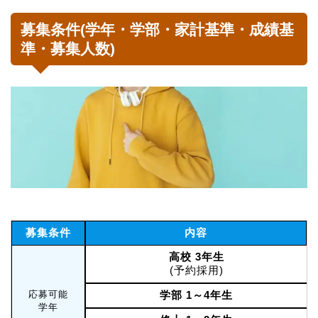
募集条件(学年・学部・家計基準・成績基
準・募集人数)
募集条件
内容
高校 3年生
(予約採用)
応募可能
学部 1～4年生
学年