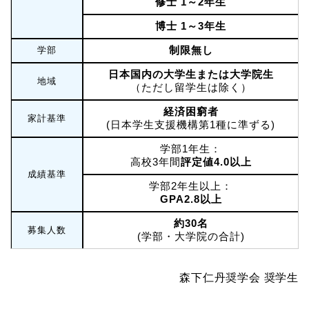
修士 1～2年生
博士 1～3年生
制限無し
学部
日本国内の大学生または大学院生
地域
（ただし留学生は除く）
経済困窮者
家計基準
(日本学生支援機構第1種に準ずる)
学部1年生：
高校3年間
評定値4.0以上
成績基準
学部2年生以上：
GPA2.8以上
約30名
募集人数
(学部・大学院の合計)
森下仁丹奨学会 奨学生