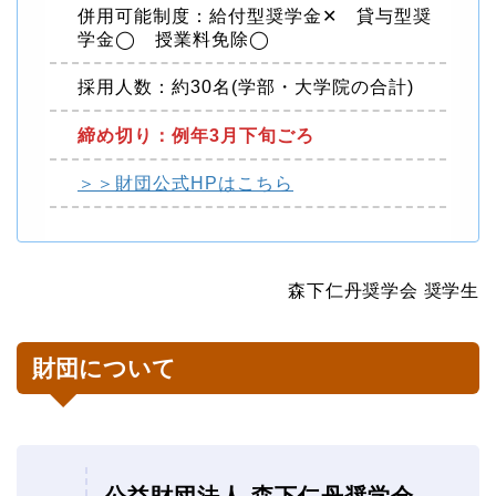
併用可能制度：給付型奨学金✕ 貸与型奨
学金◯ 授業料免除◯
採用人数：約30名(学部・大学院の合計)
締め切り：例年3月下旬ごろ
＞＞財団公式HPはこちら
森下仁丹奨学会 奨学生
財団について
公益財団法人 森下仁丹奨学会