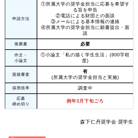
①所属大学の奨学金担当に応募を希望す
る旨を申告
②電話による財団との面談
申請方法
③メールによる基本情報の連絡
④所属大学の奨学金担当に願書提出・面
談
必要
推薦書
①小論文「私の描く学生生活」(800字程
作文・
度)
小論文
有
面接審査
(所属大学の奨学金担当と実施)
調査中
採用倍率
応募
例年3月下旬ごろ
締め切り
森下仁丹奨学会 奨学生