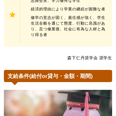
志操堅実、学力優秀な学生
経済的理由により学業の継続が困難な者
修学の意志が固く、責任感が強く、学生
生活全般を通じて態度、行動に良識があ
り、且つ修業後、社会に有為な人材と為
り得る者
森下仁丹奨学会 奨学生
支給条件(給付or貸与・金額・期間)