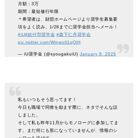
月額：3万
期間：最短修行年限
＊希望者は、財団ホームページより奨学生募集要
項をよく読み、1/28までに奨学金担当へメール！
#iU
#給付型奨学金
#森下仁丹奨学会
pic.twitter.com/Wmwo01qQjH
— iU奨学金 (@syougakuiU)
January 8, 2025
私もいつもそう思ってます！
今日も職場で同僚を励ます際に、ネタでそんな話
しました。
そして私も昨年11月からモノローグに参加してま
す。まだ何にも形になっていませんが、情報のシ