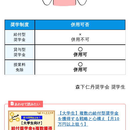
奨学制度
併用可否
×
給付型
併用不可
奨学金
◯
貸与型
併用可
奨学金
◯
授業料
併用可
免除
森下仁丹奨学会 奨学生
【大学生】複数の給付型奨学金
を獲得する戦略と心構え【月10
万円以上狙う】