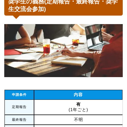
奨学生の義務(定期報告・最終報告・奨学
生交流会参加)
内容
申請条件
有
定期報告
(1年ごと)
不明
最終報告