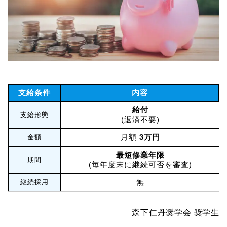
支給条件
内容
給付
支給形態
(返済不要)
月額
3万円
金額
最短修業年限
期間
(毎年度末に継続可否を審査)
無
継続採用
森下仁丹奨学会 奨学生