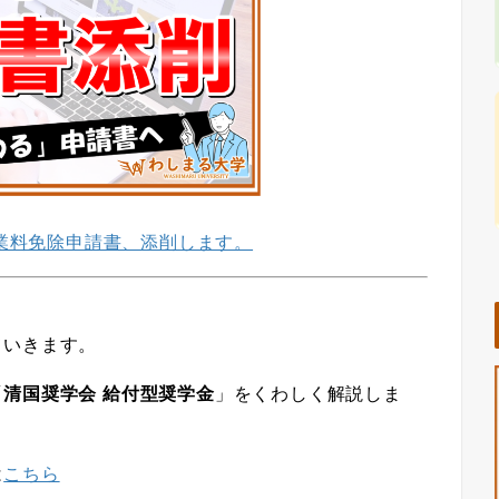
業料免除申請書、添削します。
ていきます。
「
清国奨学会 給付型奨学金
」をくわしく解説しま
は
こちら