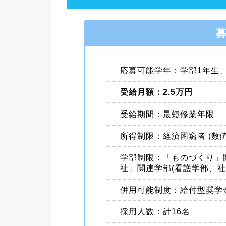
応募可能学年：学部1年生
受給月額：2.5万円
受給期間：最短修業年限
所得制限：経済困窮者 (数
学部制限：「ものづくり」関
祉」関連学部(看護学部、社
併用可能制度：給付型奨学
採用人数：計16名