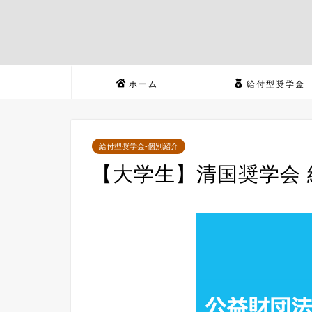
ホーム
給付型奨学金
給付型奨学金-個別紹介
【大学生】清国奨学会