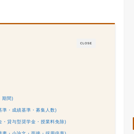
CLOSE
・期間)
基準・成績基準・募集人数)
金・貸与型奨学金・授業料免除)
薦書・小論文・面接・採用倍率)