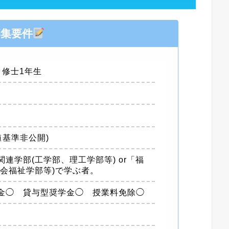
募集要件
、修士1年生
値基準非公開)
連学部(工学部、理工学部等) or「福
会福祉学部等)で学ぶ者。
金◯ 貸与型奨学金◯ 授業料免除◯