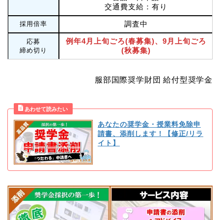
交通費支給：有り
調査中
採用倍率
例年4月上旬ごろ(春募集)、9月上旬ごろ
応募
(秋募集)
締め切り
服部国際奨学財団 給付型奨学金
あなたの奨学金・授業料免除申
請書、添削します！【修正/リラ
イト】