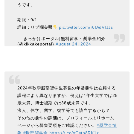
うです。
期限：9/1
詳細：リプ欄参照
pic.twitter.com/r6fAdVIJJs
— きっかけポータル|無料留学・奨学金紹介
(@kikkakeportal)
August 24, 2024
2024年秋季服部奨学生募集の年齢要件は在籍する
課程により異なりますが、例えば4年生大学では25
歳未満、博士後期では38歳未満です。
浪人、休学、留学、復学等でも該当するかも？
その他の要件の詳細は、プロフィールよりホーム
ページから募集要項をご確認ください。
#奨学金情
報
#服部奨学金
https://t.co/xGytn8RK1z