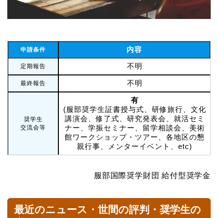
内容
申請条件
不明
定期報告
不明
最終報告
有
(服部奨学生証書授与式、研修旅行、文化
講演会、修了式、研究発表会、就活セミ
奨学生
ナー、学振セミナー、留学相談会、美術
交流会等
館ワークショップ・ツアー、各地区の懇
親行事、メンターイベント、etc)
服部国際奨学財団 給付型奨学金
最近のニュース・世間の評判・奨学生の