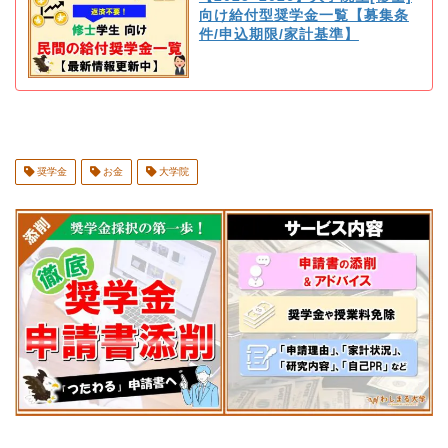
向け給付型奨学金一覧【募集条
件/申込期限/家計基準】
奨学金
お金
大学院