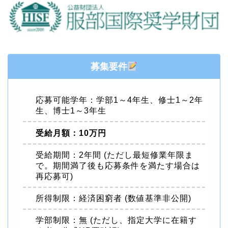
募集要件
応募可能学年：学部1～4年生、修士1～2年
生、博士1～3年生
受給月額：10万円
受給期間：2年間 (ただし最短修業年限ま
で。期間満了後も応募条件を満たす場合は
再応募可)
所得制限：経済困窮者 (数値基準非公開)
学部制限：無 (ただし、指定大学に在籍す