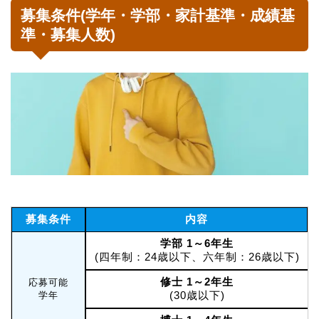
募集条件(学年・学部・家計基準・成績基
準・募集人数)
募集条件
内容
学部 1～6年生
(四年制：24歳以下、六年制：26歳以下)
修士 1～2年生
応募可能
(30歳以下)
学年