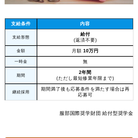
支給条件
内容
給付
支給形態
(返済不要)
月額
10万円
金額
無
一時金
2年間
期間
(ただし最短修業年限まで)
期間満了後も応募条件を満たす場合は再
継続採用
応募可
服部国際奨学財団 給付型奨学金