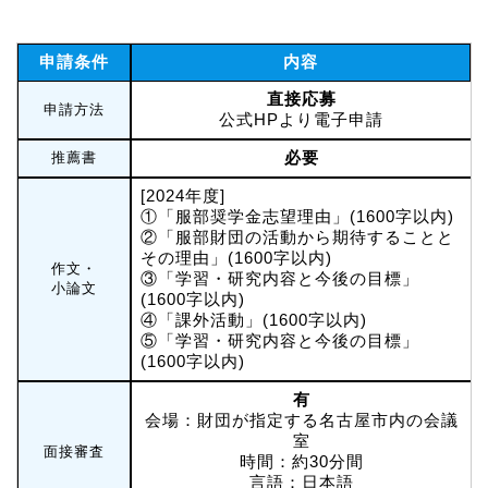
申請条件
内容
直接応募
申請方法
公式HPより電子申請
必要
推薦書
[2024年度]
①「服部奨学⾦志望理由」(1600字以内)
②「服部財団の活動から期待することと
その理由」(1600字以内)
作文・
③「学習・研究内容と今後の⽬標」
小論文
(1600字以内)
④「課外活動」(1600字以内)
⑤「学習・研究内容と今後の⽬標」
(1600字以内)
有
会場：財団が指定する名古屋市内の会議
室
面接審査
時間：約30分間
言語：日本語