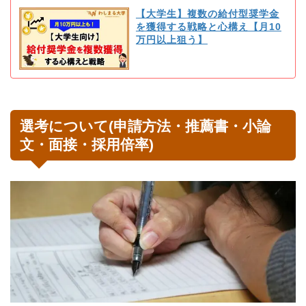
【大学生】複数の給付型奨学金
を獲得する戦略と心構え【月10
万円以上狙う】
選考について(申請方法・推薦書・小論
文・面接・採用倍率)