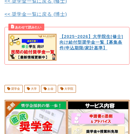
<< 奨学金一覧に戻る (修士)
<< 奨学金一覧に戻る (博士)
【2025~2026】大学院生[修士]
向け給付型奨学金一覧【募集条
件/申込期限/家計基準】
奨学金
大学
お金
大学院