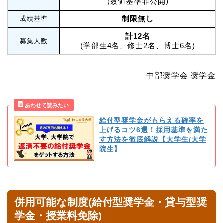
(数値基準非公開)
制限無し
成績基準
計12名
募集人数
(学部生4名、修士2名、博士6名)
中部奨学会 奨学金
給付型奨学金がもらえる確率を
上げるコツ6選！採用基準を満た
す方法を徹底解説【大学生/大学
院生】
併用可能な制度(給付型奨学金・貸与型奨
学金・授業料免除)