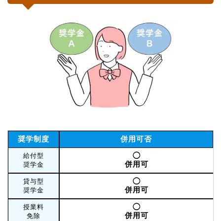
奨学制度
併用可否
◯
給付型
併用可
奨学金
◯
貸与型
併用可
奨学金
◯
授業料
併用可
免除