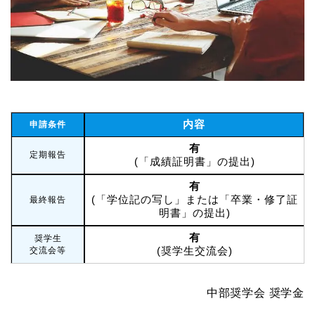
内容
申請条件
有
定期報告
(「成績証明書」の提出)
有
(「学位記の写し」または「卒業・修了証
最終報告
明書」の提出)
有
奨学生
(奨学生交流会)
交流会等
中部奨学会 奨学金