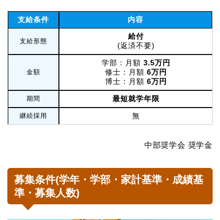
支給条件
内容
給付
支給形態
(返済不要)
学部：月額
3.5万円
修士：月額
6万円
金額
博士：月額
6万円
最短就学年限
期間
無
継続採用
中部奨学会 奨学金
募集条件(学年・学部・家計基準・成績基
準・募集人数)