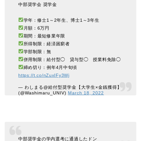
中部奨学会 奨学金
学年：修士1～2年生、博士1～3年生
月額：6万円
期間：最短修業年限
所得制限：経済困窮者
学部制限：無
併用制限：給付型◯ 貸与型◯ 授業料免除◯
締め切り：例年4月中旬頃
https://t.co/nZuxIFy3Wj
— わしまる@給付型奨学金【大学生×金銭獲得】
(@Washimaru_UNIV)
March 18, 2022
中部奨学金の学内選考に通過したドン