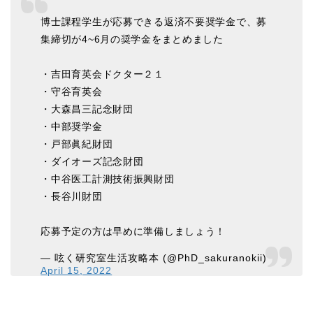
博士課程学生が応募できる返済不要奨学金で、募
集締切が4~6月の奨学金をまとめました
・吉田育英会ドクター２１
・守谷育英会
・大森昌三記念財団
・中部奨学金
・戸部眞紀財団
・ダイオーズ記念財団
・中谷医工計測技術振興財団
・長谷川財団
応募予定の方は早めに準備しましょう！
— 呟く研究室生活攻略本 (@PhD_sakuranokii)
April 15, 2022