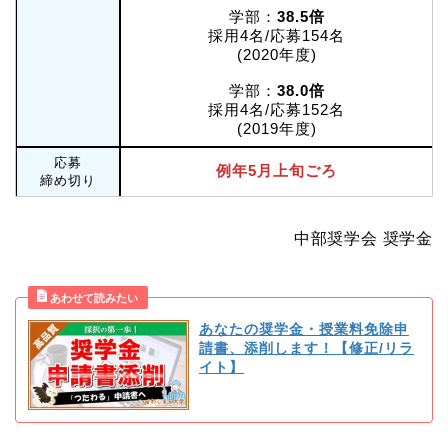
学部：
38.5倍
採用4名/応募154名
(2020年度)
学部：
38.0倍
採用4名/応募152名
(2019年度)
応募
例年5月上旬ごろ
締め切り
中部奨学会 奨学金
あなたの奨学金・授業料免除申
請書、添削します！【修正/リラ
イト】