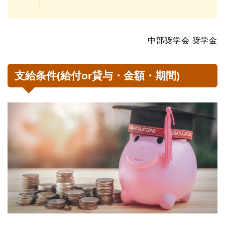
中部奨学会 奨学金
支給条件(給付or貸与・金額・期間)