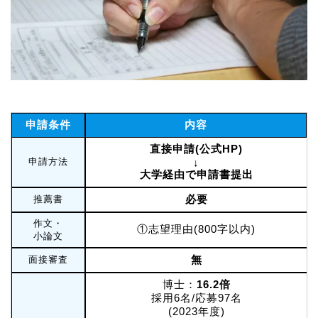
申請条件
内容
直接申請(公式HP)
申請方法
↓
大学経由で申請書提出
必要
推薦書
作文・
①志望理由(800字以内)
小論文
無
面接審査
博士：
16.2倍
採用6名/応募97名
(2023年度)