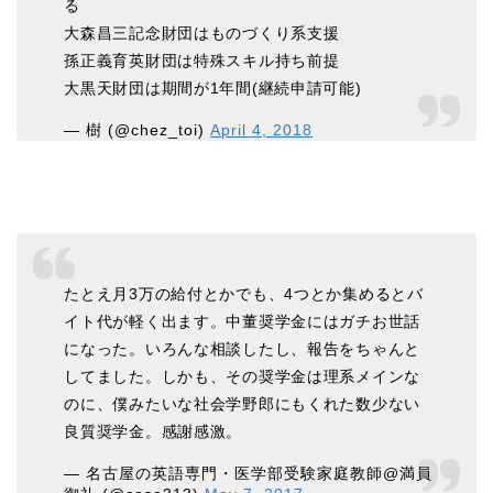
る
大森昌三記念財団はものづくり系支援
孫正義育英財団は特殊スキル持ち前提
大黒天財団は期間が1年間(継続申請可能)
— 樹 (@chez_toi)
April 4, 2018
たとえ月3万の給付とかでも、4つとか集めるとバ
イト代が軽く出ます。中董奨学金にはガチお世話
になった。いろんな相談したし、報告をちゃんと
してました。しかも、その奨学金は理系メインな
のに、僕みたいな社会学野郎にもくれた数少ない
良質奨学金。感謝感激。
— 名古屋の英語専門・医学部受験家庭教師@満員