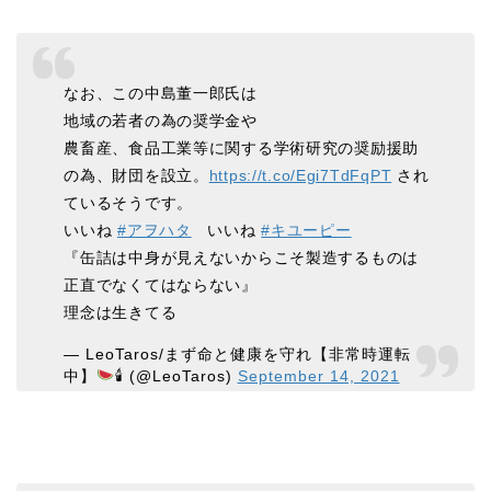
なお、この中島董一郎氏は
地域の若者の為の奨学金や
農畜産、食品工業等に関する学術研究の奨励援助
の為、財団を設立。
https://t.co/Egi7TdFqPT
され
ているそうです。
いいね
#アヲハタ
いいね
#キユーピー
『缶詰は中身が見えないからこそ製造するものは
正直でなくてはならない』
理念は生きてる
— LeoTaros/まず命と健康を守れ【非常時運転
中】
🕯 (@LeoTaros)
September 14, 2021