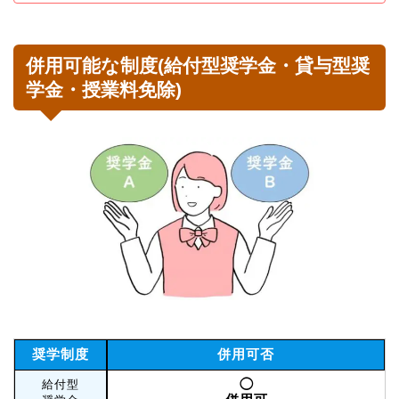
併用可能な制度(給付型奨学金・貸与型奨
学金・授業料免除)
奨学制度
併用可否
◯
給付型