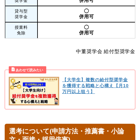
併用可
奨学金
◯
貸与型
併用可
奨学金
◯
授業料
併用可
免除
中董奨学会 給付型奨学金
【大学生】複数の給付型奨学金
を獲得する戦略と心構え【月10
万円以上狙う】
選考について(申請方法・推薦書・小論
文・面接・採用倍率)