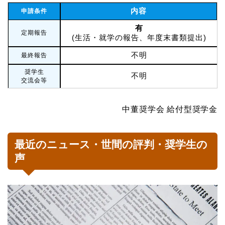
内容
申請条件
有
定期報告
(生活・就学の報告、年度末書類提出)
不明
最終報告
奨学生
不明
交流会等
中董奨学会 給付型奨学金
最近のニュース・世間の評判・奨学生の
声