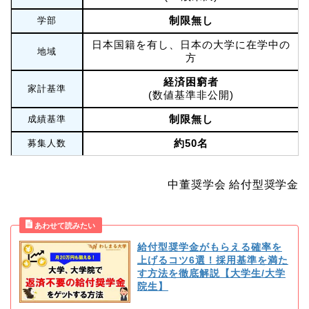
制限無し
学部
日本国籍を有し、日本の大学に在学中の
地域
方
経済困窮者
家計基準
(数値基準非公開)
制限無し
成績基準
約50名
募集人数
中董奨学会 給付型奨学金
給付型奨学金がもらえる確率を
上げるコツ6選！採用基準を満た
す方法を徹底解説【大学生/大学
院生】