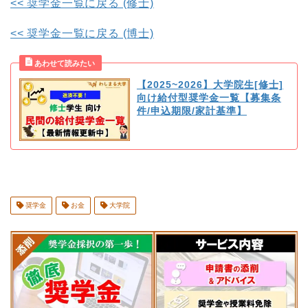
<< 奨学金一覧に戻る (修士)
<< 奨学金一覧に戻る (博士)
【2025~2026】大学院生[修士]
向け給付型奨学金一覧【募集条
件/申込期限/家計基準】
奨学金
お金
大学院