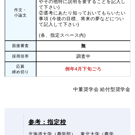
やその他特に説明を要することを記入し
て下さい)
作文・
②選考にあたり知っておいてもらいたい
小論文
事項 (今後の目標、将来の夢などについ
て記入して下さい)
(各、指定スペース内)
無
面接審査
調査中
採用倍率
応募
例年4月下旬ごろ
締め切り
中董奨学会 給付型奨学金
参考：指定校
北海道大学（農学部）、東北大学（農学