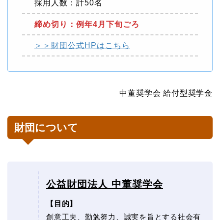
採用人数：計50名
締め切り：例年4月下旬ごろ
＞＞財団公式HPはこちら
中董奨学会 給付型奨学金
財団について
公益財団法人 中董奨学会
【目的】
創意工夫、勤勉努力、誠実を旨とする社会有