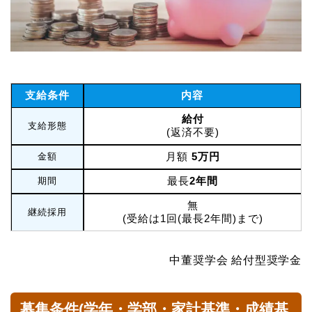
支給条件
内容
給付
支給形態
(返済不要)
月額
5万円
金額
最長
2年間
期間
無
継続採用
(受給は1回(最長2年間)まで)
中董奨学会 給付型奨学金
募集条件(学年・学部・家計基準・成績基