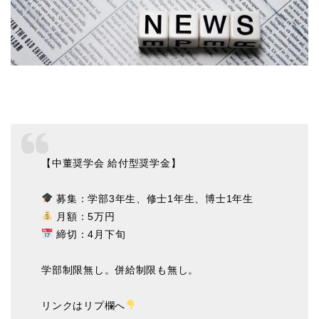
【中董奨学会 給付型奨学金】
募集：学部3年生、修士1年生、博士1年生
月額：5万円
締切：4月下旬
学部制限無し。併給制限も無し。
リンクはリプ欄へ