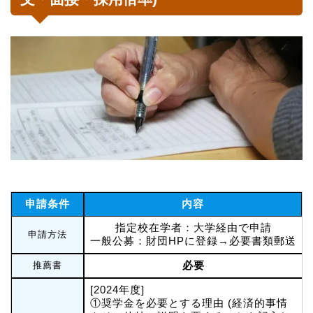
申請条件
内容
指定校在学者：大学経由で申請
申請方法
一般公募：財団HPに登録→必要書類郵送
必要
推薦書
[2024年度]
①奨学金を必要とする理由 (経済的事情