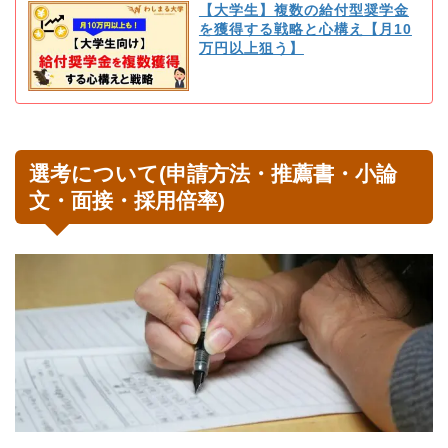
【大学生】複数の給付型奨学金
を獲得する戦略と心構え【月10
万円以上狙う】
選考について(申請方法・推薦書・小論
文・面接・採用倍率)