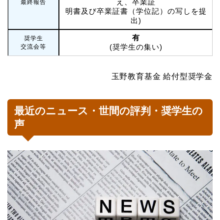
え、卒業証
最終報告
明書及び卒業証書（学位記）の写しを提
出)
有
奨学生
(奨学生の集い)
交流会等
玉野教育基金 給付型奨学金
最近のニュース・世間の評判・奨学生の
声