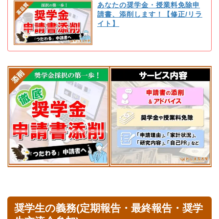
あなたの奨学金・授業料免除申
請書、添削します！【修正/リラ
イト】
奨学生の義務(定期報告・最終報告・奨学