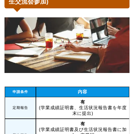
生交流会参加)
内容
申請条件
有
(学業成績証明書、生活状況報告書を年度
定期報告
末に提出)
有
(学業成績証明書及び生活状況報告書に加