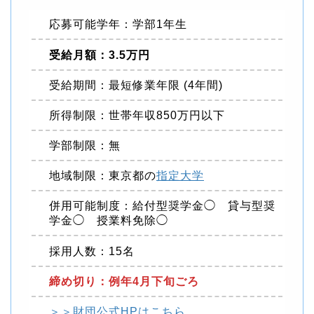
応募可能学年：学部1年生
受給月額：3.5万円
受給期間：最短修業年限 (4年間)
所得制限：世帯年収850万円以下
学部制限：無
地域制限：東京都の
指定大学
併用可能制度：給付型奨学金◯ 貸与型奨
学金◯ 授業料免除◯
採用人数：15名
締め切り：例年4月下旬ごろ
＞＞財団公式HPはこちら