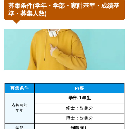
募集条件(学年・学部・家計基準・成績基
準・募集人数)
募集条件
内容
学部 1年生
応募可能
修士：対象外
学年
博士：対象外
制限無し
学部