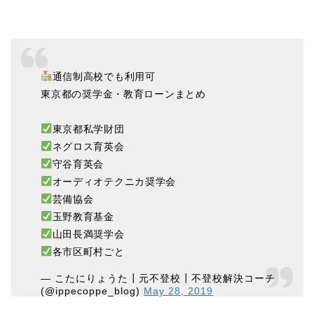
通信制高校でも利用可
東京都の奨学金・教育ローンまとめ
東京都私学財団
ネグロス育英会
守谷育英会
オーディオテクニカ奨学会
芸備協会
玉野教育基金
山田長満奨学会
各市区町村ごと
— こたにりょうた┃元不登校┃不登校解決コーチ
(@ippecoppe_blog)
May 28, 2019